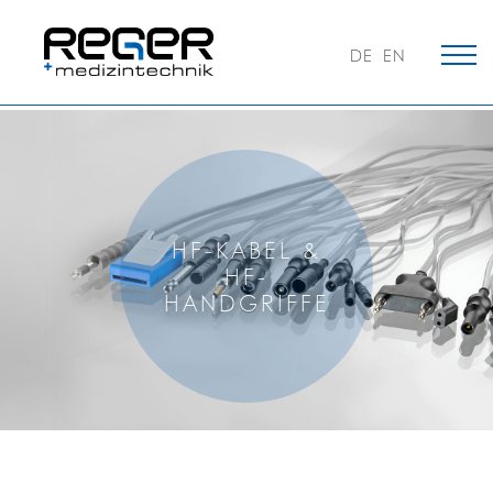
DE
EN
HF-KABEL &
HF-
HANDGRIFFE